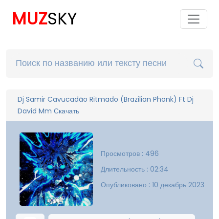
MUZ
SKY
Dj Samir Cavucadão Ritmado (Brazilian Phonk) Ft Dj
David Mm Скачать
Просмотров : 496
Длительность : 02:34
Опубликовано : 10 декабрь 2023